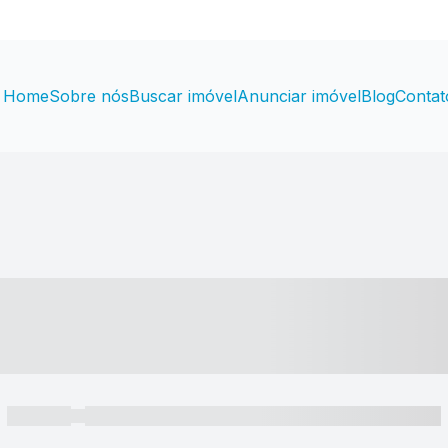
Home
Sobre nós
Buscar imóvel
Anunciar imóvel
Blog
Contat
----- ---- ---- -- ----
----- -----
----- ----- -- ------ ---- ---- -- ----- ----- ----- --- ------