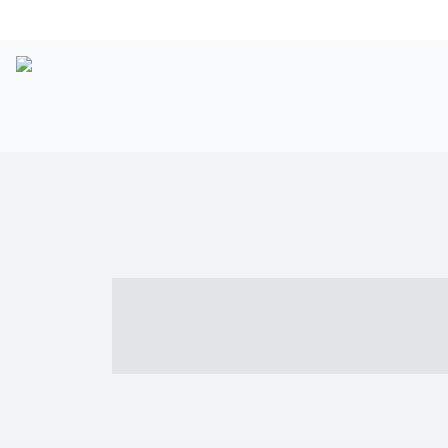
----- ----- -- -
- ------