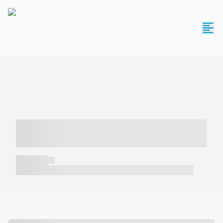
----- ----- -- ------ ---- ---- -- ----- -----
----- --- ------
----- -----
----- ----- -- ------ ---- ---- -- ----- ----- ----- --- ------