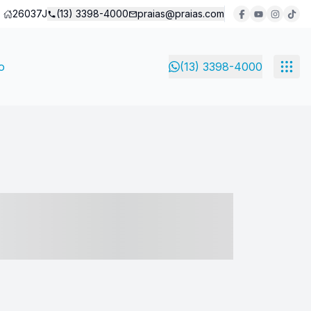
26037J
(13) 3398-4000
praias@praias.com
o
(13) 3398-4000
- ----- ----- --