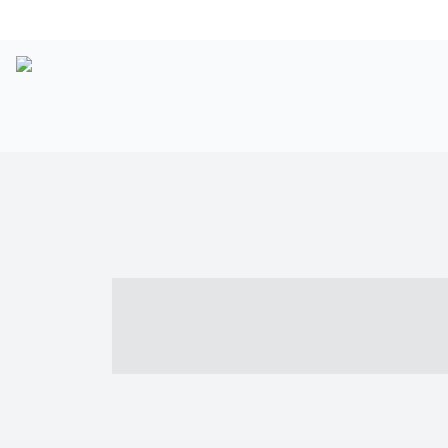
----- ----- -- -
- ------