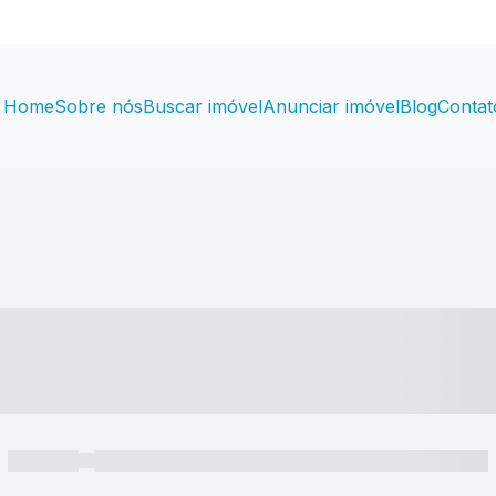
Home
Sobre nós
Buscar imóvel
Anunciar imóvel
Blog
Contat
----- ---- ---- -- ----
----- -----
----- ----- -- ------ ---- ---- -- ----- ----- ----- --- ------