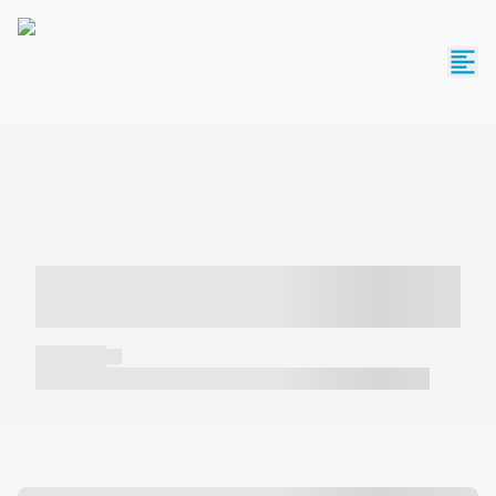
----- ----- -- ------ ---- ---- -- ----- -----
----- --- ------
----- -----
----- ----- -- ------ ---- ---- -- ----- ----- ----- --- ------