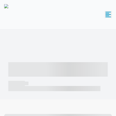
----- ----- -- ------ ---- ---- -- ----- -----
----- --- ------
----- -----
----- ----- -- ------ ---- ---- -- ----- ----- ----- --- ------