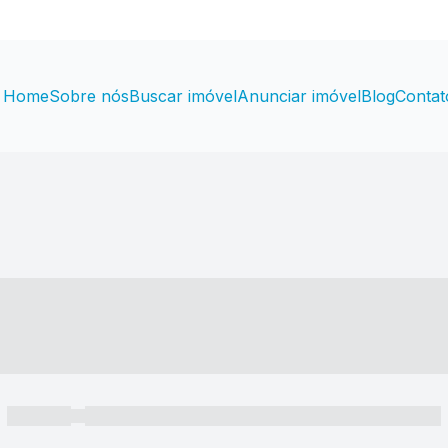
Home
Sobre nós
Buscar imóvel
Anunciar imóvel
Blog
Contat
----- ---- ---- -- ----
----- -----
----- ----- -- ------ ---- ---- -- ----- ----- ----- --- ------