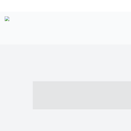
----- ----- -- -
- ------