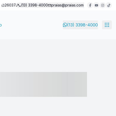
26037J
(13) 3398-4000
praias@praias.com
o
(13) 3398-4000
- ----- ----- --