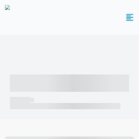
----- ----- -- ------ ---- ---- -- ----- -----
----- --- ------
----- -----
----- ----- -- ------ ---- ---- -- ----- ----- ----- --- ------