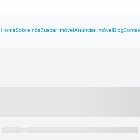
Home
Sobre nós
Buscar imóvel
Anunciar imóvel
Blog
Contat
----- ---- ---- -- ----
----- -----
----- ----- -- ------ ---- ---- -- ----- ----- ----- --- ------