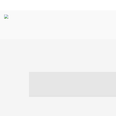
----- ----- -- -
- ------