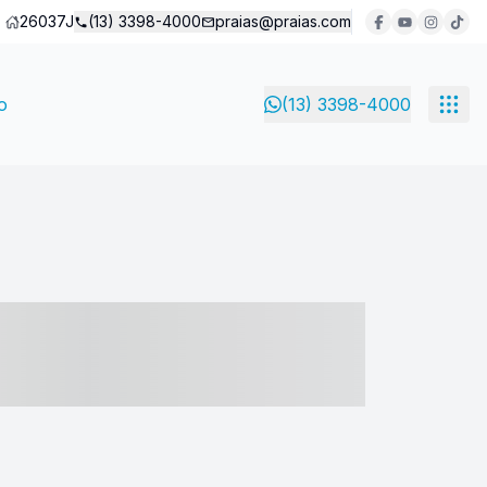
26037J
(13) 3398-4000
praias@praias.com
o
(13) 3398-4000
- ----- ----- --