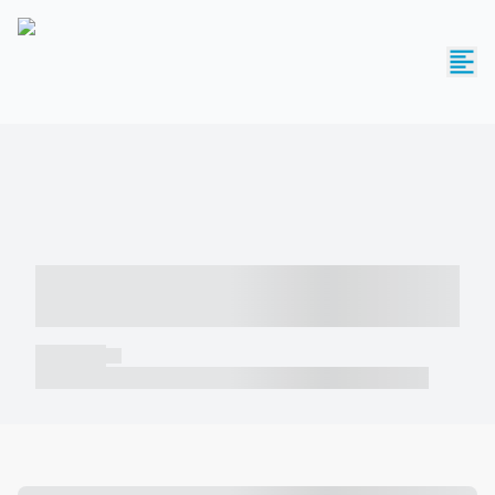
----- ----- -- ------ ---- ---- -- ----- -----
----- --- ------
----- -----
----- ----- -- ------ ---- ---- -- ----- ----- ----- --- ------