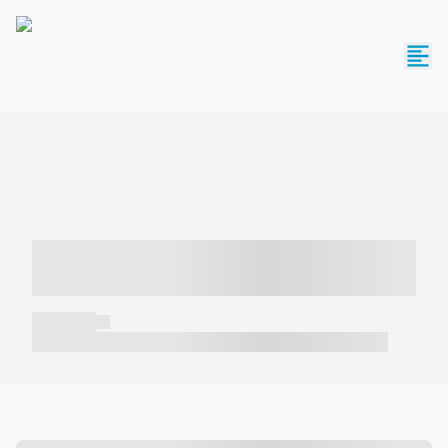
----- ----- -- ------ ---- ---- -- ----- -----
----- --- ------
----- -----
----- ----- -- ------ ---- ---- -- ----- ----- ----- --- ------