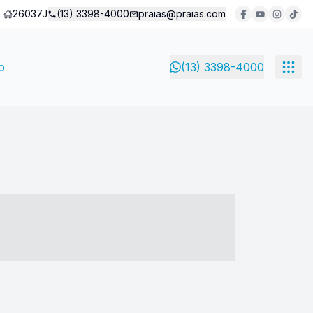
26037J
(13) 3398-4000
praias@praias.com
o
(13) 3398-4000
- ----- ----- --