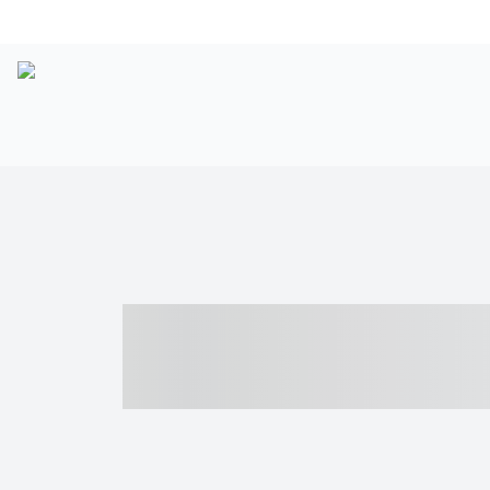
----- ----- -- -
- ------