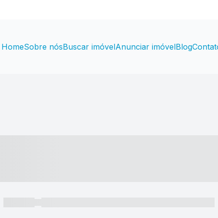
Home
Sobre nós
Buscar imóvel
Anunciar imóvel
Blog
Contat
----- ---- ---- -- ----
----- -----
----- ----- -- ------ ---- ---- -- ----- ----- ----- --- ------