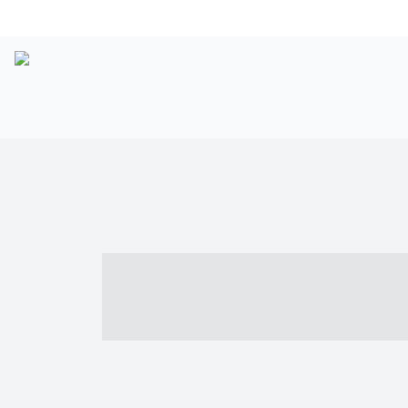
----- ----- -- -
- ------