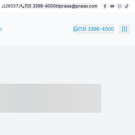
26037J
(13) 3398-4000
praias@praias.com
o
(13) 3398-4000
- ----- ----- --