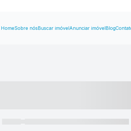
Home
Sobre nós
Buscar imóvel
Anunciar imóvel
Blog
Contat
----- ---- ---- -- ----
----- -----
----- ----- -- ------ ---- ---- -- ----- ----- ----- --- ------