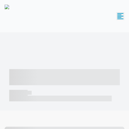
----- ----- -- ------ ---- ---- -- ----- -----
----- --- ------
----- -----
----- ----- -- ------ ---- ---- -- ----- ----- ----- --- ------