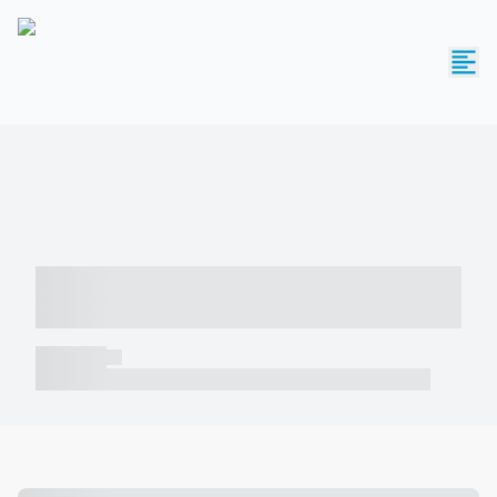
----- ----- -- ------ ---- ---- -- ----- -----
----- --- ------
----- -----
----- ----- -- ------ ---- ---- -- ----- ----- ----- --- ------