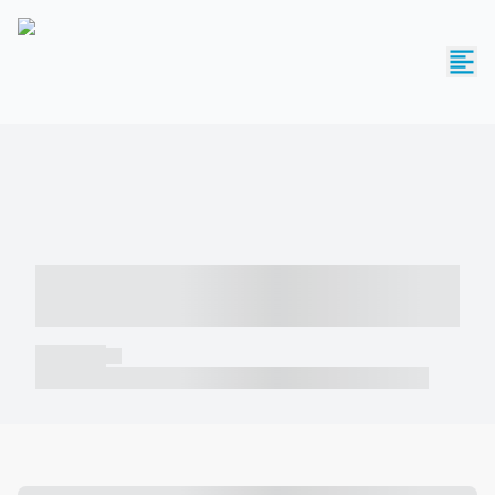
----- ----- -- ------ ---- ---- -- ----- -----
----- --- ------
----- -----
----- ----- -- ------ ---- ---- -- ----- ----- ----- --- ------