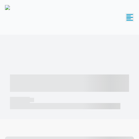
----- ----- -- ------ ---- ---- -- ----- -----
----- --- ------
----- -----
----- ----- -- ------ ---- ---- -- ----- ----- ----- --- ------