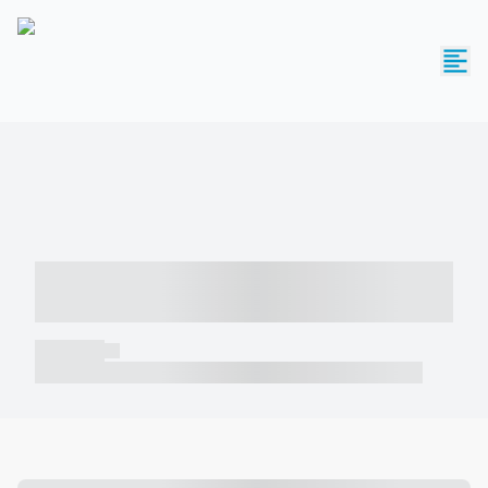
----- ----- -- ------ ---- ---- -- ----- -----
----- --- ------
----- -----
----- ----- -- ------ ---- ---- -- ----- ----- ----- --- ------