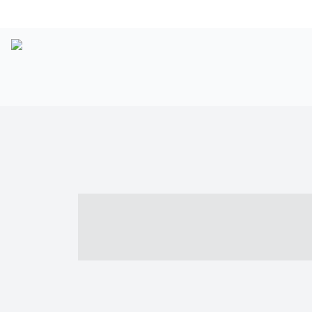
----- ----- -- -
- ------