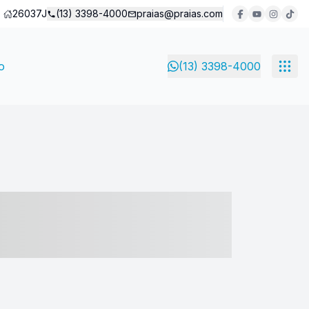
26037J
(13) 3398-4000
praias@praias.com
o
(13) 3398-4000
- ----- ----- --