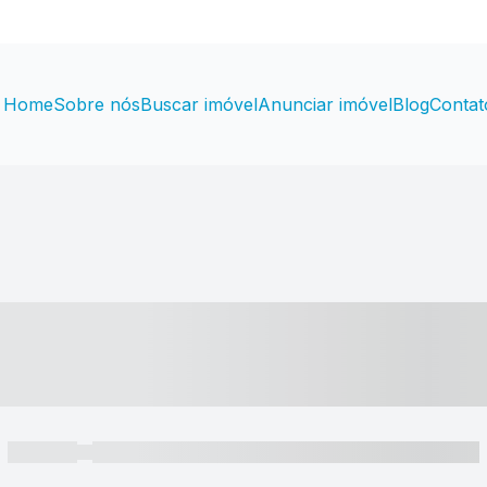
Home
Sobre nós
Buscar imóvel
Anunciar imóvel
Blog
Contat
----- ---- ---- -- ----
----- -----
----- ----- -- ------ ---- ---- -- ----- ----- ----- --- ------