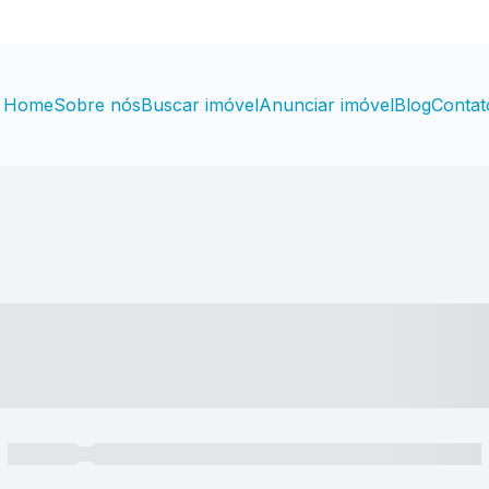
Home
Sobre nós
Buscar imóvel
Anunciar imóvel
Blog
Contat
----- ---- ---- -- ----
----- -----
----- ----- -- ------ ---- ---- -- ----- ----- ----- --- ------