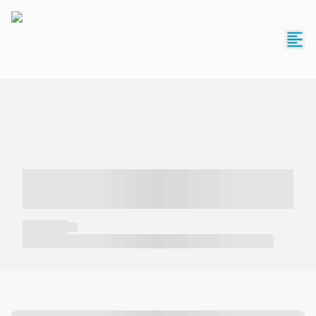
----- ----- -- ------ ---- ---- -- ----- -----
----- --- ------
----- -----
----- ----- -- ------ ---- ---- -- ----- ----- ----- --- ------