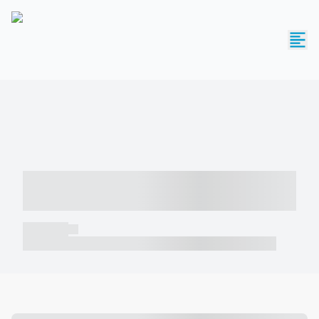
----- ----- -- ------ ---- ---- -- ----- -----
----- --- ------
----- -----
----- ----- -- ------ ---- ---- -- ----- ----- ----- --- ------