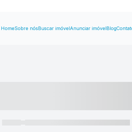
Home
Sobre nós
Buscar imóvel
Anunciar imóvel
Blog
Contat
----- ---- ---- -- ----
----- -----
----- ----- -- ------ ---- ---- -- ----- ----- ----- --- ------