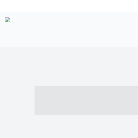
----- ----- -- -
- ------