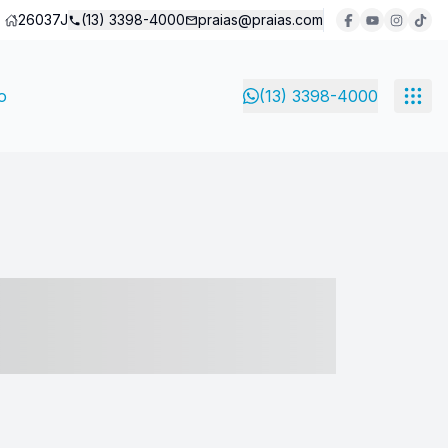
26037J
(13) 3398-4000
praias@praias.com
o
(13) 3398-4000
- ----- ----- --