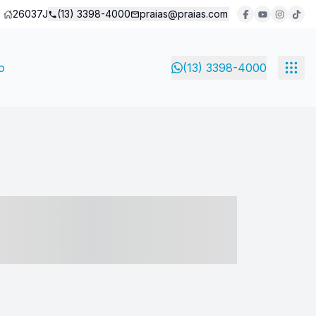
26037J
(13) 3398-4000
praias@praias.com
o
(13) 3398-4000
- ----- ----- --