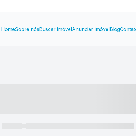
Home
Sobre nós
Buscar imóvel
Anunciar imóvel
Blog
Contat
----- ---- ---- -- ----
----- -----
----- ----- -- ------ ---- ---- -- ----- ----- ----- --- ------