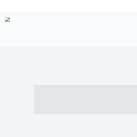
----- ----- -- -
- ------