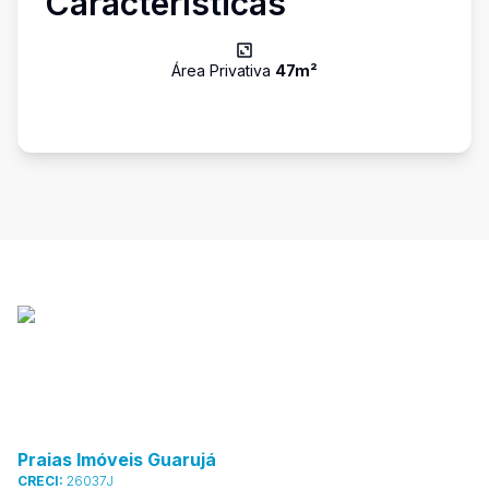
Características
Área Privativa
47
m²
Praias Imóveis Guarujá
CRECI:
26037J