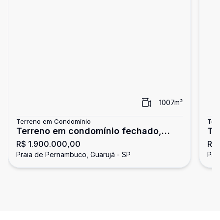
1007
m²
Terreno em Condomínio
Ter
Terreno em condomínio fechado,
Te
R$ 1.900.000,00
R$ 
Park Lane, Guarujá
Pa
Praia de Pernambuco, Guarujá - SP
Pra