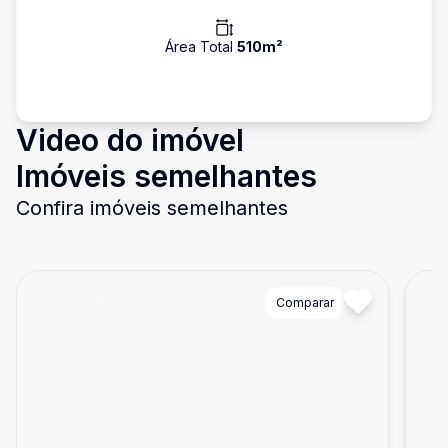
Área Total
510
m²
Video do imóvel
Imóveis semelhantes
Confira imóveis semelhantes
Cód:
80264
Comparar
Có