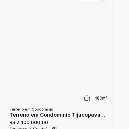
480
m²
Terreno em Condomínio
Terreno em Condomínio Tijucopava,
R$ 2.400.000,00
Praia do Perequê, Guarujá
Tijucopava, Guarujá - SP