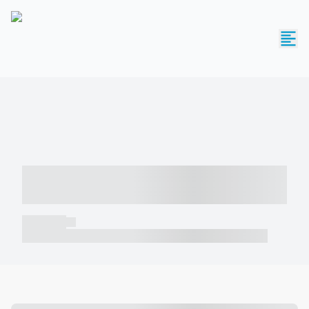
----- ----- -- ------ ---- ---- -- ----- -----
----- --- ------
----- -----
----- ----- -- ------ ---- ---- -- ----- ----- ----- --- ------