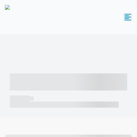
----- ----- -- ------ ---- ---- -- ----- -----
----- --- ------
----- -----
----- ----- -- ------ ---- ---- -- ----- ----- ----- --- ------