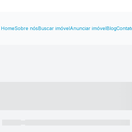
Home
Sobre nós
Buscar imóvel
Anunciar imóvel
Blog
Contat
----- ---- ---- -- ----
----- -----
----- ----- -- ------ ---- ---- -- ----- ----- ----- --- ------