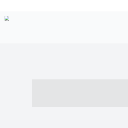
----- ----- -- -
- ------