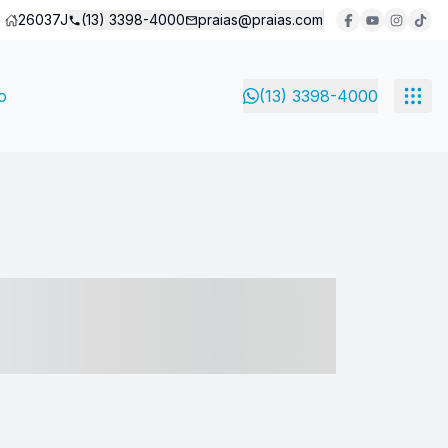
26037J
(13) 3398-4000
praias@praias.com
o
(13) 3398-4000
- ----- ----- --