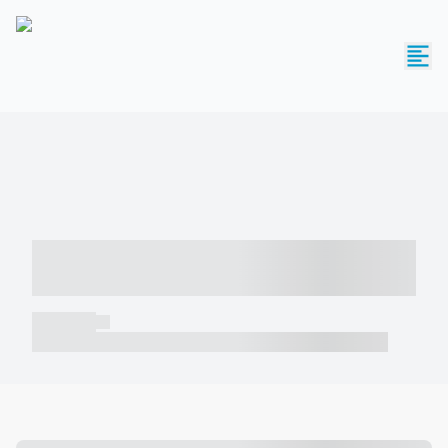
----- ----- -- ------ ---- ---- -- ----- -----
----- --- ------
----- -----
----- ----- -- ------ ---- ---- -- ----- ----- ----- --- ------