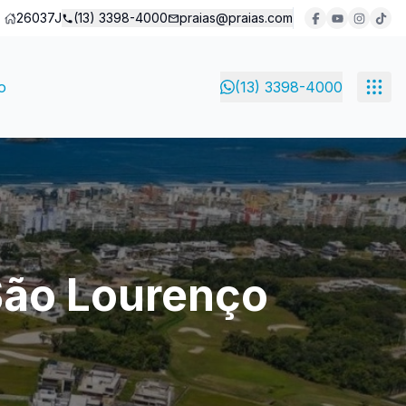
26037J
(13) 3398-4000
praias@praias.com
o
(13) 3398-4000
São Lourenço