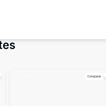
tes
Cód:
88019
Comparar