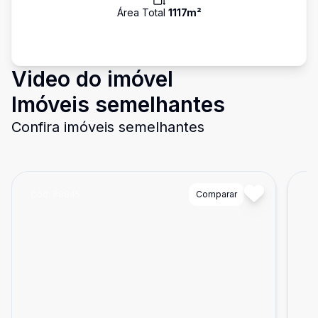
Área Total
1117
m²
Video do imóvel
Imóveis semelhantes
Confira imóveis semelhantes
Cód:
88845
Comparar
Có