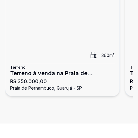
360
m²
Terreno
Ter
Terreno à venda na Praia de
Te
R$ 350.000,00
R$
Pernambuco
Pe
Praia de Pernambuco, Guarujá - SP
Pra