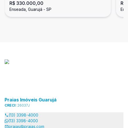
R$ 330.000,00
R$
Enseada, Guarujá
Ho
Enseada, Guarujá - SP
Ens
Praias Imóveis Guarujá
CRECI:
26037J
(13) 3398-4000
(13) 3398-4000
praias@praias.com