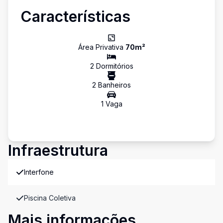
Características
Área Privativa
70
m²
2
Dormitório
s
2
Banheiro
s
1
Vaga
Infraestrutura
Interfone
Piscina Coletiva
Mais informações