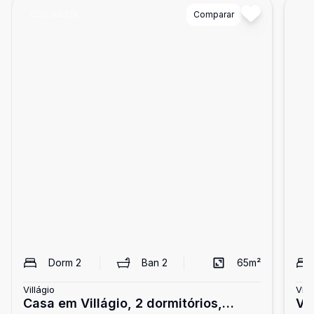
Cód:
88319
Comparar
Có
Dorm
2
Ban
2
65
m²
Villágio
Vill
Casa em Villágio, 2 dormitórios,
Vi