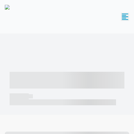
----- ----- -- ------ ---- ---- -- ----- -----
----- --- ------
----- -----
----- ----- -- ------ ---- ---- -- ----- ----- ----- --- ------