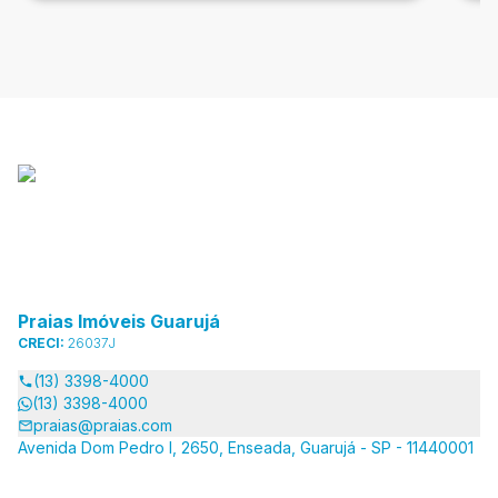
Praias Imóveis Guarujá
CRECI:
26037J
(13) 3398-4000
(13) 3398-4000
praias@praias.com
Avenida Dom Pedro I, 2650, Enseada, Guarujá - SP - 11440001