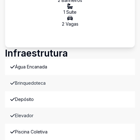
2
Banheiro
s
1
Suíte
2
Vaga
s
Infraestrutura
Água Encanada
Brinquedoteca
Depósito
Elevador
Piscina Coletiva