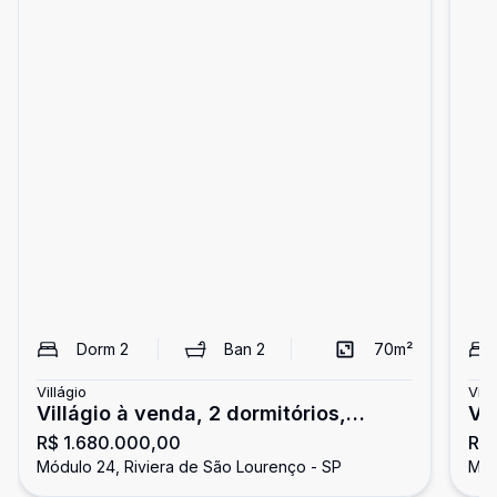
Dorm
2
Ban
2
70
m²
Villágio
Vill
Villágio à venda, 2 dormitórios,
Vil
R$ 1.680.000,00
R$ 
Riviera de São Lourenço
Ri
Módulo 24, Riviera de São Lourenço - SP
Mód