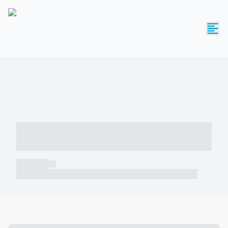
----- ----- -- ------ ---- ---- -- ----- -----
----- --- ------
----- -----
----- ----- -- ------ ---- ---- -- ----- ----- ----- --- ------