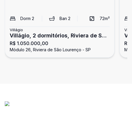
Dorm
2
Ban
2
72
m²
Villágio
Vill
Villágio, 2 dormitórios, Riviera de São
Vil
R$ 1.050.000,00
R$ 
Lourenço
Ri
Módulo 26, Riviera de São Lourenço - SP
Mód