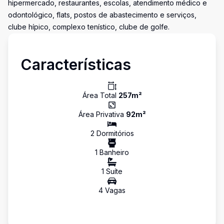
hipermercado, restaurantes, escolas, atendimento médico e
odontológico, flats, postos de abastecimento e serviços,
clube hípico, complexo tenístico, clube de golfe.
Características
Área Total
257
m²
Área Privativa
92
m²
2
Dormitório
s
1
Banheiro
1
Suíte
4
Vaga
s