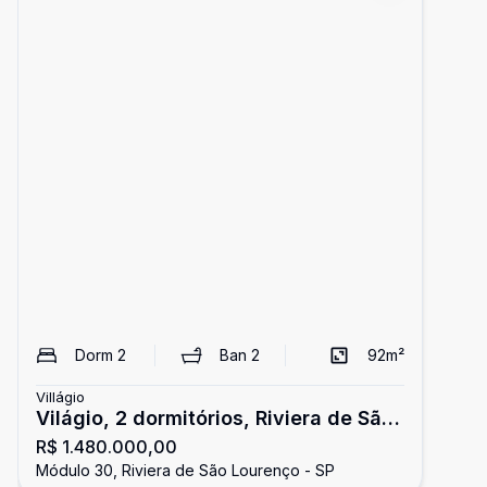
Dorm
2
Ban
2
92
m²
Villágio
Világio, 2 dormitórios, Riviera de São
R$ 1.480.000,00
Lourenço
Módulo 30, Riviera de São Lourenço - SP