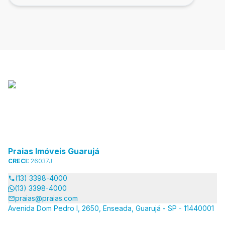
Praias Imóveis Guarujá
CRECI:
26037J
(13) 3398-4000
(13) 3398-4000
praias@praias.com
Avenida Dom Pedro I, 2650, Enseada, Guarujá - SP - 11440001