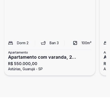
Dorm
2
Ban
3
100
m²
Apartamento
Apa
Apartamento com varanda, 2
Ap
R$ 550.000,00
R$
dormitórios, Astúrias, Guarujá
do
Astúrias, Guarujá - SP
Astú