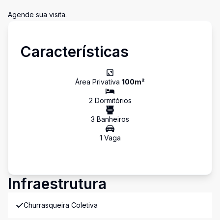
Agende sua visita.
Características
Área Privativa
100
m²
2
Dormitório
s
3
Banheiro
s
1
Vaga
Infraestrutura
Churrasqueira Coletiva