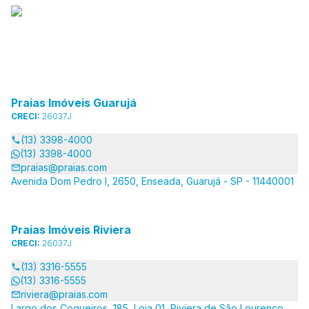
Praias Imóveis Guarujá
CRECI:
26037J
(13) 3398-4000
(13) 3398-4000
praias@praias.com
Avenida Dom Pedro I, 2650, Enseada, Guarujá - SP - 11440001
Praias Imóveis Riviera
CRECI:
26037J
(13) 3316-5555
(13) 3316-5555
riviera@praias.com
Largo dos Coqueiros, 185, Loja 01, Riviera de São Lourenço,