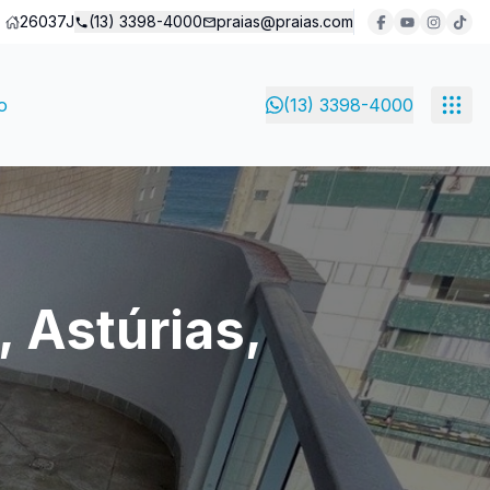
26037J
(13) 3398-4000
praias@praias.com
o
(13) 3398-4000
 Astúrias,