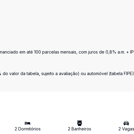
inanciado em até 100 parcelas mensais, com juros de 0,8% a.m. + I
o valor da tabela, sujeito a avaliação) ou automóvel (tabela FIPE)
2
Dormitório
s
2
Banheiro
s
2
Vaga