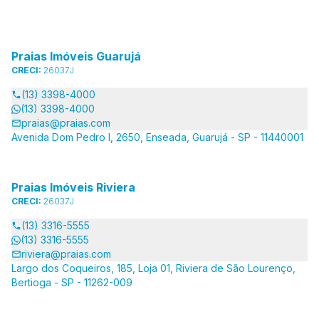
Praias Imóveis Guarujá
CRECI:
26037J
(13) 3398-4000
(13) 3398-4000
praias@praias.com
Avenida Dom Pedro I, 2650, Enseada, Guarujá - SP - 11440001
Praias Imóveis Riviera
CRECI:
26037J
(13) 3316-5555
(13) 3316-5555
riviera@praias.com
Largo dos Coqueiros, 185, Loja 01, Riviera de São Lourenço,
Bertioga - SP - 11262-009