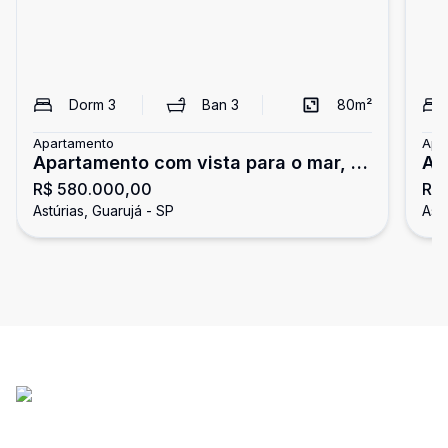
Dorm
3
Ban
3
80
m²
Apartamento
Apa
Apartamento com vista para o mar, 3
Ap
R$ 580.000,00
R$ 
dormitórios, Astúrias, Guarujá
su
Astúrias, Guarujá - SP
Astú