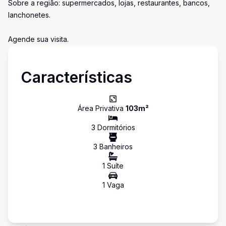
Sobre a região: supermercados, lojas, restaurantes, bancos,
lanchonetes.
Agende sua visita.
Características
Área Privativa
103
m²
3
Dormitório
s
3
Banheiro
s
1
Suíte
1
Vaga