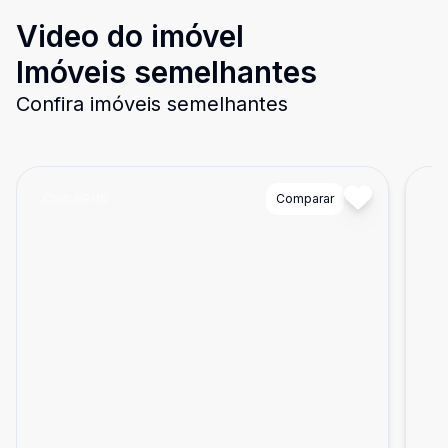
Video do imóvel
Imóveis semelhantes
Confira imóveis semelhantes
Cód:
89116
Comparar
Có