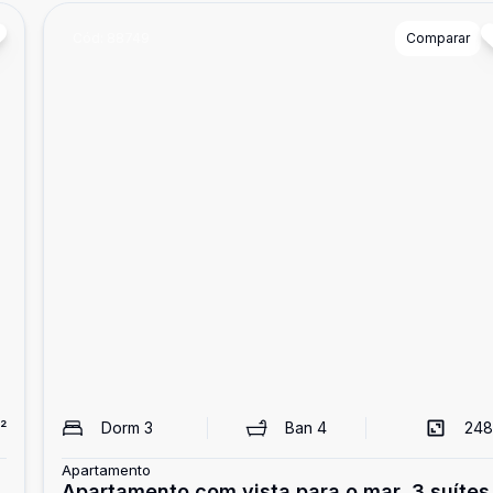
Cód:
88749
Comparar
²
Dorm
3
Ban
4
248
Apartamento
Apartamento com vista para o mar, 3 suítes