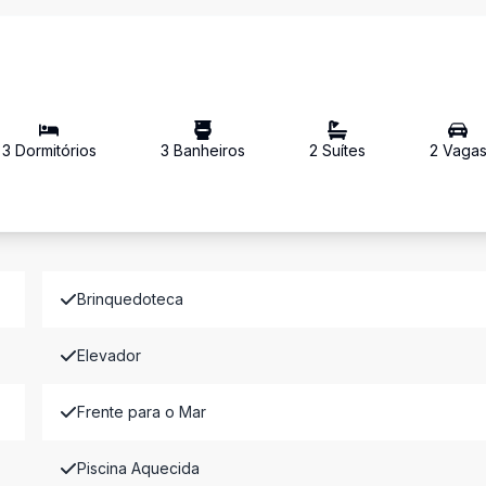
3
Dormitório
s
3
Banheiro
s
2
Suíte
s
2
Vaga
Brinquedoteca
Elevador
Frente para o Mar
Piscina Aquecida