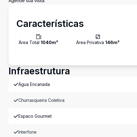
Agende sua visita.
Características
Área Total
1040
m²
Área Privativa
146
m²
Infraestrutura
Água Encanada
Churrasqueira Coletiva
Espaco Gourmet
Interfone