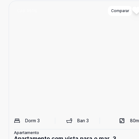
Cód:
89116
Comparar
Dorm
3
Ban
3
80
m
Apartamento
Apartamento com vista para o mar, 3