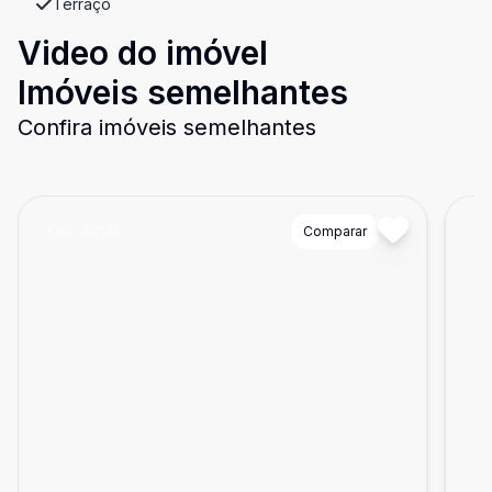
Terraço
Video do imóvel
Imóveis semelhantes
Confira imóveis semelhantes
Cód:
89141
Comparar
Có