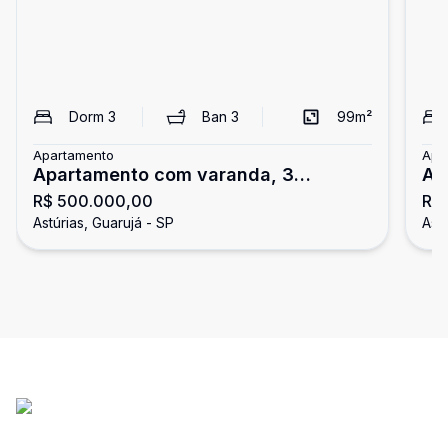
Dorm
3
Ban
3
99
m²
Apartamento
Apa
Apartamento com varanda, 3
Ap
R$ 500.000,00
R$
dormitórios, Astúrias, Guarujá
As
Astúrias, Guarujá - SP
Astú