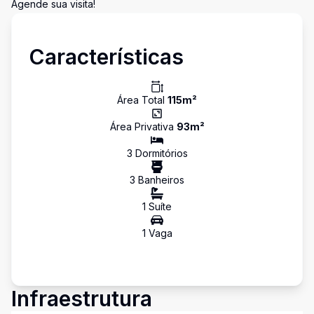
Agende sua visita!
Características
Área Total
115
m²
Área Privativa
93
m²
3
Dormitório
s
3
Banheiro
s
1
Suíte
1
Vaga
Infraestrutura