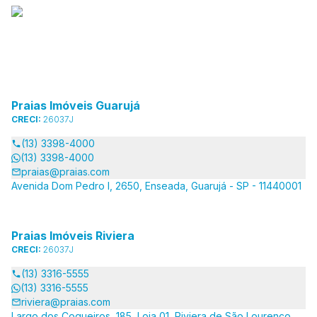
Praias Imóveis Guarujá
CRECI:
26037J
(13) 3398-4000
(13) 3398-4000
praias@praias.com
Avenida Dom Pedro I, 2650, Enseada, Guarujá - SP - 11440001
Praias Imóveis Riviera
CRECI:
26037J
(13) 3316-5555
(13) 3316-5555
riviera@praias.com
Largo dos Coqueiros, 185, Loja 01, Riviera de São Lourenço,