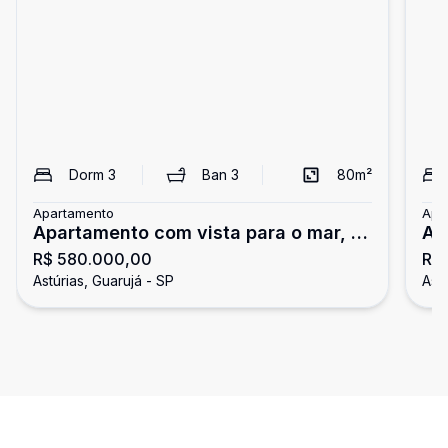
Dorm
3
Ban
3
80
m²
Apartamento
Apa
Apartamento com vista para o mar, 3
Ap
R$ 580.000,00
R$ 
dormitórios, Astúrias, Guarujá
su
Astúrias, Guarujá - SP
Astú