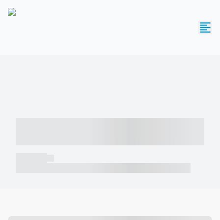
----- ----- -- ------ ---- ---- -- ----- -----
----- --- ------
----- -----
----- ----- -- ------ ---- ---- -- ----- ----- ----- --- ------