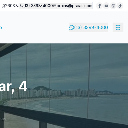
26037J
(13) 3398-4000
praias@praias.com
o
(13) 3398-4000
r, 4
rias