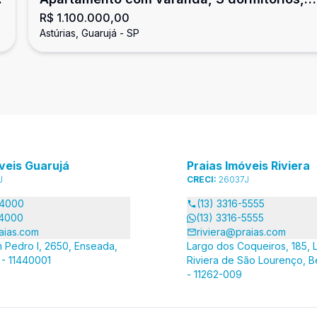
R$ 1.100.000,00
Astúrias, Guarujá
Astúrias, Guarujá - SP
veis Guarujá
Praias Imóveis Riviera
J
CRECI:
26037J
-4000
(13) 3316-5555
-4000
(13) 3316-5555
aias.com
riviera@praias.com
 Pedro I, 2650, Enseada,
Largo dos Coqueiros, 185, L
 - 11440001
Riviera de São Lourenço, B
- 11262-009