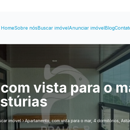
Home
Sobre nós
Buscar imóvel
Anunciar imóvel
Blog
Contat
com vista para o ma
stúrias
scar imóvel
Apartamento, com vista para o mar, 4 dormitórios, Astú