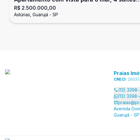
R$ 2.500.000,00
Astúrias
Astúrias, Guarujá - SP
Praias Imó
CRECI:
26037
(13) 3398
(13) 3398
praias@pr
Avenida Dom
Guarujá - SP