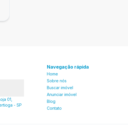
R$ 1.800.000,00
dormitórios, Astúrias, Guarujá
Astúrias, Guarujá - SP
Navegação rápida
Home
Sobre nós
Buscar imóvel
Anunciar imóvel
oja 01,
Blog
ertioga - SP
Contato