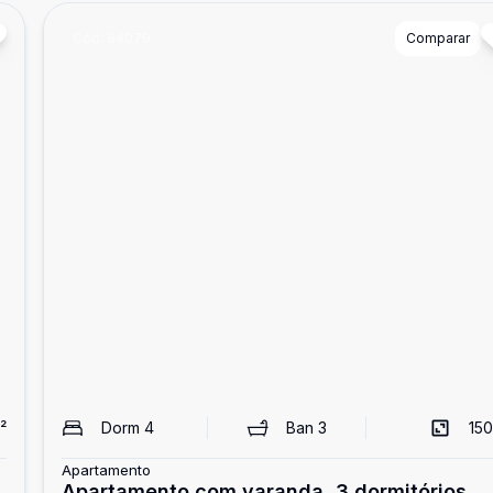
Cód:
84079
Comparar
²
Dorm
4
Ban
3
150
Apartamento
Apartamento com varanda, 3 dormitórios,