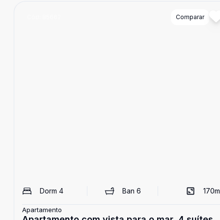
Cód:
85662
Comparar
Dorm
4
Ban
6
170
m
Apartamento
Apartamento com vista para o mar, 4 suítes,