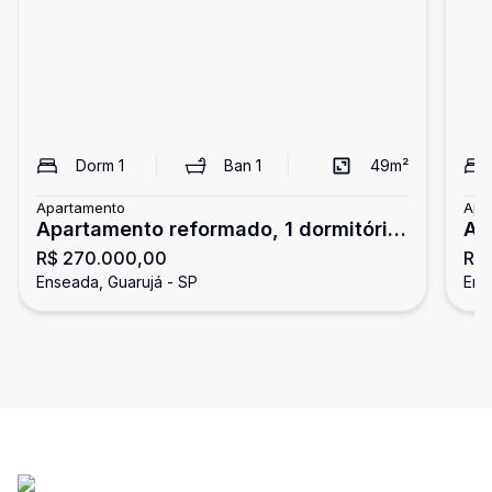
Dorm
1
Ban
1
49
m²
Apartamento
Apa
Apartamento reformado, 1 dormitório,
Ap
R$ 270.000,00
R$
Enseada, Guarujá
En
Enseada, Guarujá - SP
Ens