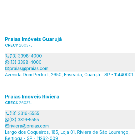
Praias Imóveis Guarujá
CRECI:
26037J
(13) 3398-4000
(13) 3398-4000
praias@praias.com
Avenida Dom Pedro I, 2650, Enseada, Guarujá - SP - 11440001
Praias Imóveis Riviera
CRECI:
26037J
(13) 3316-5555
(13) 3316-5555
riviera@praias.com
Largo dos Coqueiros, 185, Loja 01, Riviera de São Lourenço,
Bertioga - SP - 11262-009