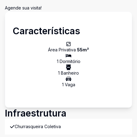
Agende sua visita!
Características
Área Privativa
55
m²
1
Dormitório
1
Banheiro
1
Vaga
Infraestrutura
Churrasqueira Coletiva