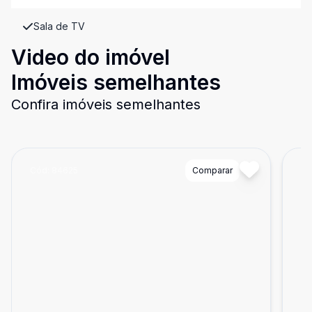
Sala de TV
Video do imóvel
Imóveis semelhantes
Confira imóveis semelhantes
Cód:
84625
Comparar
Có