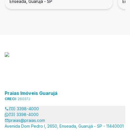
Enseada, Guarujá - SP
Ens
Praias Imóveis Guarujá
CRECI:
26037J
(13) 3398-4000
(13) 3398-4000
praias@praias.com
Avenida Dom Pedro I, 2650, Enseada, Guarujá - SP - 11440001