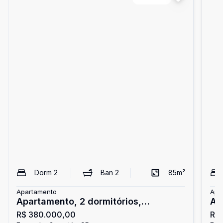
Dorm
2
Ban
2
85
m²
Apartamento
Apa
Apartamento, 2 dormitórios,
Ap
R$ 380.000,00
R$
Enseada, Guarujá
En