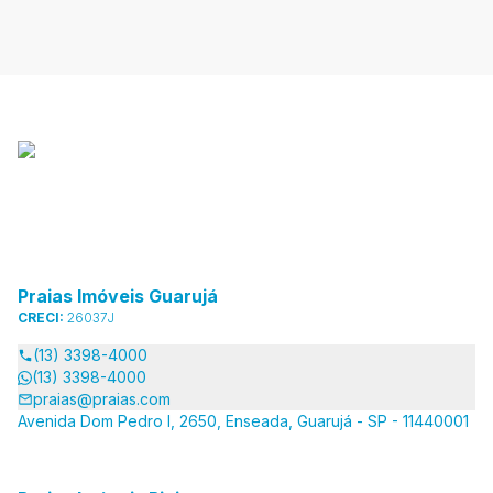
Praias Imóveis Guarujá
CRECI:
26037J
(13) 3398-4000
(13) 3398-4000
praias@praias.com
Avenida Dom Pedro I, 2650, Enseada, Guarujá - SP - 11440001