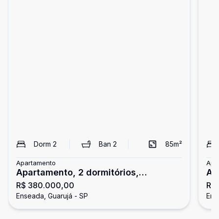
Dorm
2
Ban
2
85
m²
Apartamento
Apa
Apartamento, 2 dormitórios,
Ap
R$ 380.000,00
R$
Enseada, Guarujá
En
Enseada, Guarujá - SP
Ens