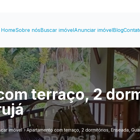
Home
Sobre nós
Buscar imóvel
Anunciar imóvel
Blog
Contat
om terraço, 2 dorm
ujá
car imóvel
Apartamento com terraço, 2 dormitórios, Enseada, Gua