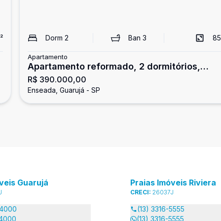
²
Dorm
2
Ban
3
85
Apartamento
Apartamento reformado, 2 dormitórios,
R$ 390.000,00
Enseada, Guarujá
Enseada, Guarujá - SP
veis Guarujá
Praias Imóveis Riviera
J
CRECI:
26037J
-4000
(13) 3316-5555
-4000
(13) 3316-5555