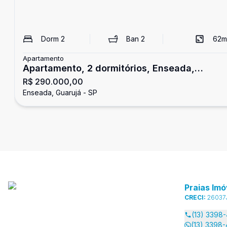
Dorm
2
Ban
2
62
m
Apartamento
Apartamento, 2 dormitórios, Enseada,
R$ 290.000,00
Guarujá
Enseada, Guarujá - SP
Praias Imó
CRECI:
26037
(13) 3398
(13) 3398