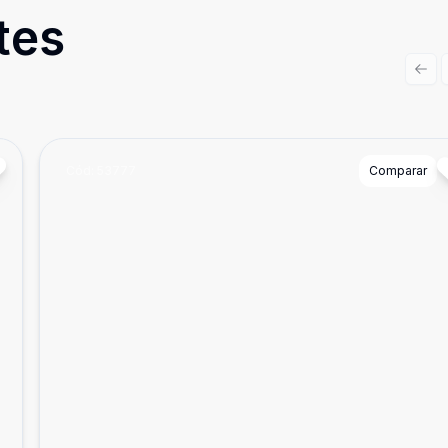
tes
Prev
Cód:
53777
Comparar