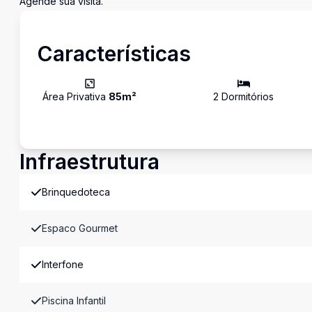
Agende sua visita.
Características
Área Privativa
85
m²
2
Dormitório
s
Infraestrutura
Brinquedoteca
Espaco Gourmet
Interfone
Piscina Infantil