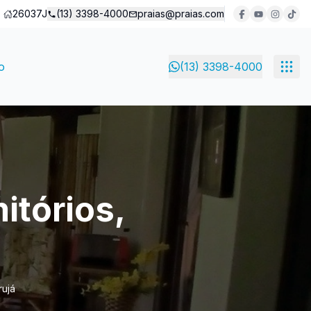
26037J
(13) 3398-4000
praias@praias.com
o
(13) 3398-4000
itórios,
rujá